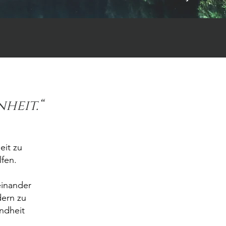
heit.“
eit zu
fen.
einander
dern zu
undheit