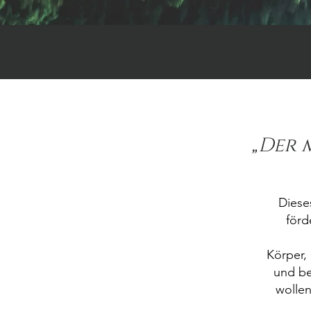
„Der 
Diese
förd
Körper, 
und be
wollen